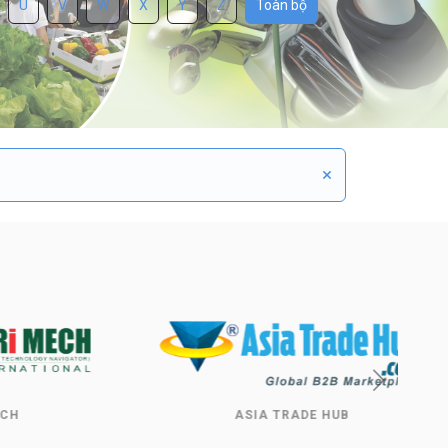
U
V
W
X
Y
Z
Toàn bộ
×
ASIA TRADE HUB