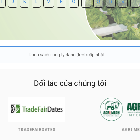
I
J
K
L
M
N
O
P
Q
R
S
T
Danh sách công ty đang được cập nhật....
Đối tác của chúng tôi
TRADEFAIRDATES
AGRI MECH