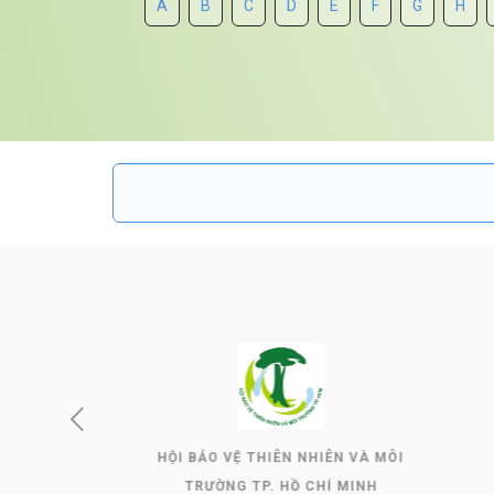
A
B
C
D
E
F
G
H
HỘI BẢO VỆ THIÊN NHIÊN VÀ MÔI
TRƯỜNG TP. HỒ CHÍ MINH