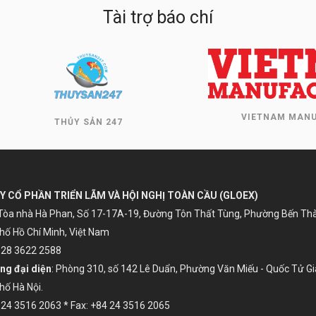
Tài trợ báo chí
VIETNAM MANUFACTUR
THỦY SẢN 247
Y CỔ PHẦN TRIỂN LÃM VÀ HỘI NGHỊ TOÀN CẦU (GLOEX)
 Tòa nhà Hà Phan, Số 17-17A-19, Đường Tôn Thất Tùng, Phường Bến Th
hố Hồ Chí Minh, Việt Nam
4 28 3622 2588
ng đại diện
: Phòng 310, số 142 Lê Duẩn, Phường Văn Miếu - Quốc Tử G
hố Hà Nội.
 24 3516 2063 * Fax: +84 24 3516 2065