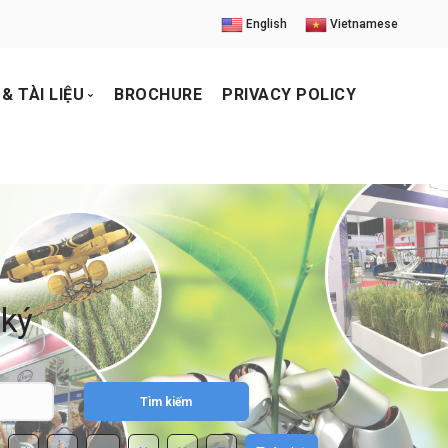
English
Vietnamese
& TÀI LIỆU
BROCHURE
PRIVACY POLICY
iện ảnh
o
ức
uả triển lãm
 ký
Tìm kiếm