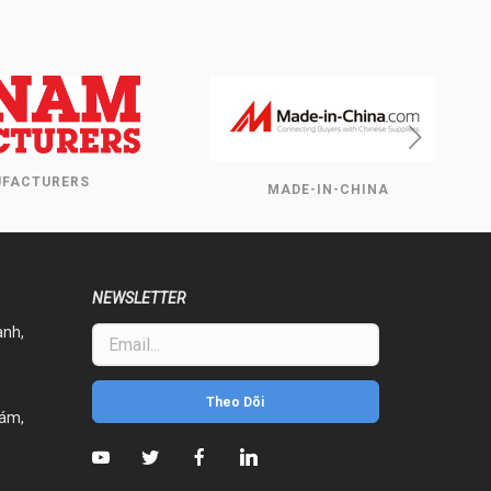
ERS
MADE-IN-CHINA
NEWSLETTER
ành,
Theo Dõi
iám,