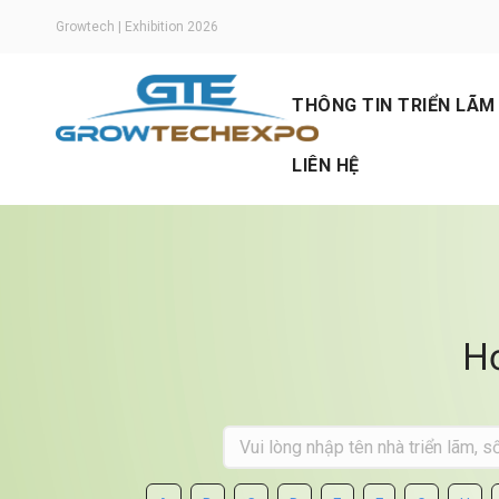
Growtech | Exhibition 2026
THÔNG TIN TRIỂN LÃM
LIÊN HỆ
Thông tin chung
Ngành hàng trưng bà
Sơ đồ triển lãm
Floraplant Expo
Thư chào mừng
Hơ