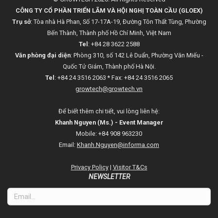
CÔNG TY CỔ PHẦN TRIỂN LÃM VÀ HỘI NGHỊ TOÀN CẦU (GLOEX)
Trụ sở
: Tòa nhà Hà Phan, Số 17-17A-19, Đường Tôn Thất Tùng, Phường
Bến Thành, Thành phố Hồ Chí Minh, Việt Nam
Tel
: +84 28 3622 2588
Văn phòng đại diện
: Phòng 310, số 142 Lê Duẩn, Phường Văn Miếu -
Quốc Tử Giám, Thành phố Hà Nội.
Tel
: +84 24 3516 2063 * Fax: +84 24 3516 2065
growtech@growtech.vn
Để biết thêm chi tiết, vui lòng liên hệ:
Khanh Nguyen (Ms.) - Event Manager
Mobile: +84 908 963230
Email:
Khanh.Nguyen@informa.com
Privacy Policy
|
Visitor T&Cs
NEWSLETTER