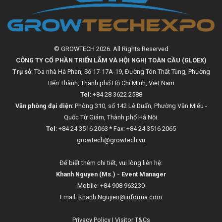
© GROWTECH 2026. All Rights Reserved
CÔNG TY CỔ PHẦN TRIỂN LÃM VÀ HỘI NGHỊ TOÀN CẦU (GLOEX)
Trụ sở
: Tòa nhà Hà Phan, Số 17-17A-19, Đường Tôn Thất Tùng, Phường
Bến Thành, Thành phố Hồ Chí Minh, Việt Nam
Tel
: +84 28 3622 2588
Văn phòng đại diện
: Phòng 310, số 142 Lê Duẩn, Phường Văn Miếu -
Quốc Tử Giám, Thành phố Hà Nội.
Tel
: +84 24 3516 2063 * Fax: +84 24 3516 2065
growtech@growtech.vn
Để biết thêm chi tiết, vui lòng liên hệ:
Khanh Nguyen (Ms.) - Event Manager
Mobile: +84 908 963230
Email:
Khanh.Nguyen@informa.com
Privacy Policy
|
Visitor T&Cs