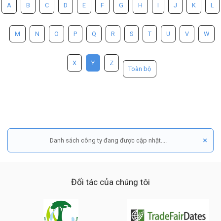
A
B
C
D
E
F
G
H
I
J
K
L
M
N
O
P
Q
R
S
T
U
V
W
X
Y
Z
Toàn bộ
×
Danh sách công ty đang được cập nhật....
Đối tác của chúng tôi