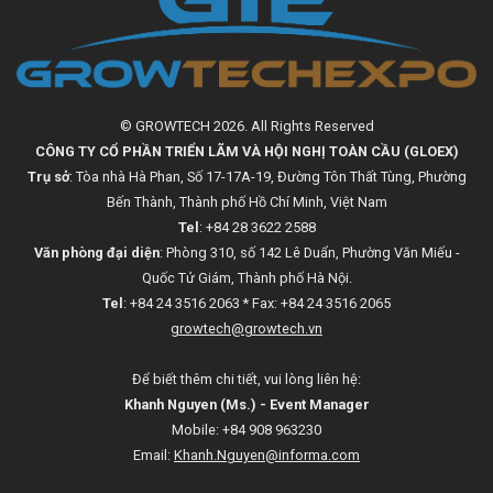
© GROWTECH 2026. All Rights Reserved
CÔNG TY CỔ PHẦN TRIỂN LÃM VÀ HỘI NGHỊ TOÀN CẦU (GLOEX)
Trụ sở
: Tòa nhà Hà Phan, Số 17-17A-19, Đường Tôn Thất Tùng, Phường
Bến Thành, Thành phố Hồ Chí Minh, Việt Nam
Tel
: +84 28 3622 2588
Văn phòng đại diện
: Phòng 310, số 142 Lê Duẩn, Phường Văn Miếu -
Quốc Tử Giám, Thành phố Hà Nội.
Tel
: +84 24 3516 2063 * Fax: +84 24 3516 2065
growtech@growtech.vn
Để biết thêm chi tiết, vui lòng liên hệ:
Khanh Nguyen (Ms.) - Event Manager
Mobile: +84 908 963230
Email:
Khanh.Nguyen@informa.com