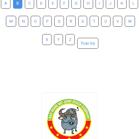
A
B
C
D
E
F
G
H
I
J
K
L
M
N
O
P
Q
R
S
T
U
V
W
X
Y
Z
Toàn bộ