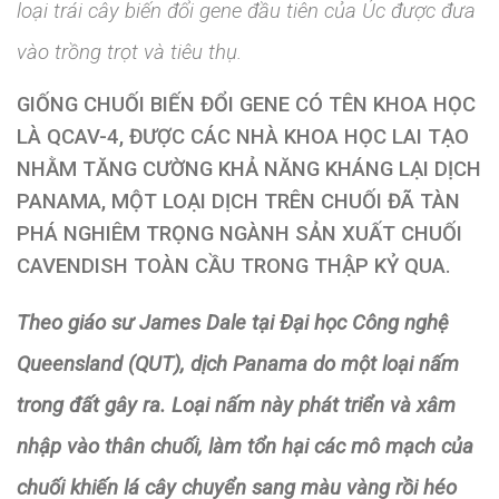
loại trái cây biến đổi gene đầu tiên của Úc được đưa
vào trồng trọt và tiêu thụ.
GIỐNG CHUỐI BIẾN ĐỔI GENE CÓ TÊN KHOA HỌC
LÀ QCAV-4, ĐƯỢC CÁC NHÀ KHOA HỌC LAI TẠO
NHẰM TĂNG CƯỜNG KHẢ NĂNG KHÁNG LẠI DỊCH
PANAMA, MỘT LOẠI DỊCH TRÊN CHUỐI ĐÃ TÀN
PHÁ NGHIÊM TRỌNG NGÀNH SẢN XUẤT CHUỐI
CAVENDISH TOÀN CẦU TRONG THẬP KỶ QUA.
Theo giáo sư James Dale tại Đại học Công nghệ
Queensland (QUT), dịch Panama do một loại nấm
trong đất gây ra. Loại nấm này phát triển và xâm
nhập vào thân chuối, làm tổn hại các mô mạch của
chuối khiến lá cây chuyển sang màu vàng rồi héo