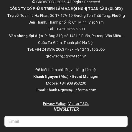
© GROWTECH 2026. All Rights Reserved
CÔNG TY CỔ PHẦN TRIỂN LÃM VÀ HỘI NGHỊ TOÀN CẦU (GLOEX)
Trụ sở
: Tòa nhà Hà Phan, Số 17-17A-19, Đường Tôn Thất Tùng, Phường
Bến Thành, Thành phố Hồ Chí Minh, Việt Nam
Tel
: +84 28 3622 2588
Văn phòng đại diện
: Phòng 310, số 142 Lê Duẩn, Phường Văn Miếu -
Quốc Tử Giám, Thành phố Hà Nội.
Tel
: +84 24 3516 2063 * Fax: +84 24 3516 2065
growtech@growtech.vn
Để biết thêm chi tiết, vui lòng liên hệ:
Khanh Nguyen (Ms.) - Event Manager
Mobile: +84 908 963230
Email:
Khanh.Nguyen@informa.com
Privacy Policy
|
Visitor T&Cs
NEWSLETTER